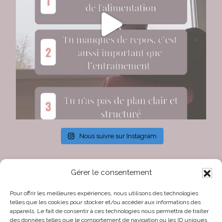
Nous suivre sur Instagram
Gérer le consentement
Contact
Pour offrir les meilleures expériences, nous utilisons des technologies
telles que les cookies pour stocker et/ou accéder aux informations des
Numéro de téléphone
appareils. Le fait de consentir à ces technologies nous permettra de traiter
+41799296113
des données telles que le comportement de navigation ou les ID uniques